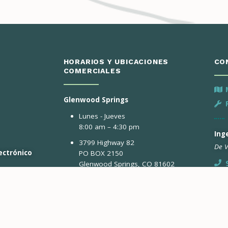
HORARIOS Y UBICACIONES
CO
COMERCIALES
Glenwood Springs
Lunes - Jueves
8:00 am – 4:30 pm
Inge
3799 Highway 82
De V
ectrónico
PO BOX 2150
Glenwood Springs, CO 81602
ntacto
Avon
horas al día, 7
Ing
Lunes y Martes
For
8:00 am – 4:30 pm
De A
41284 Estados Unidos-6