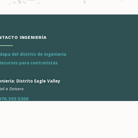
NTACTO INGENIERÍA
Mapa del distrito de ingeniería
Recursos para contratistas
niería: Distrito Eagle Valley
ail a Dotsero
970.393.5300
eniería: Distrito de Roaring
k
spen a Battlement Mesa