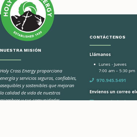
CONTÁCTENOS
NUESTRA MISIÓN
Llámanos
Lunes - Jueves
Holy Cross Energy proporciona
7:00 am – 5:30 pm
energía y servicios seguros, confiables,
970.945.5491
asequibles y sostenibles que mejoran
Envíenos un correo el
la calidad de vida de nuestros
miembros y sus comunidades.
Formulario de co
Pago por teléfono 24 
días a la semana
CONÉCTATE CON NOSOTROS
970.945.6566