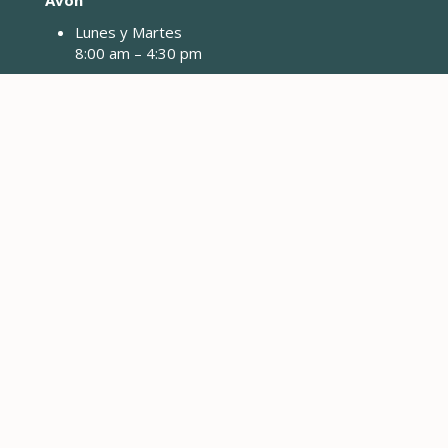
Avon
Lunes y Martes
8:00 am – 4:30 pm
41284 Estados Unidos-6
Avon, CO 81620
Gypsum
Solo pagos de Dropbox
0132 Buckhorn Valley Boulevard
Gypsum, CO 81637
Cerrado los viernes y feriados
CONTACTO INGENIERÍA