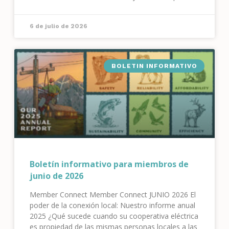
crearon un riesgo elevado de incendios forestales.
Como resultado, activamos nuestro sistema de
6 de julio de 2026
detección de incendios.
BOLETIN INFORMATIVO
Boletín informativo para miembros de
junio de 2026
Member Connect Member Connect JUNIO 2026 El
poder de la conexión local: Nuestro informe anual
2025 ¿Qué sucede cuando su cooperativa eléctrica
es propiedad de las mismas personas locales a las