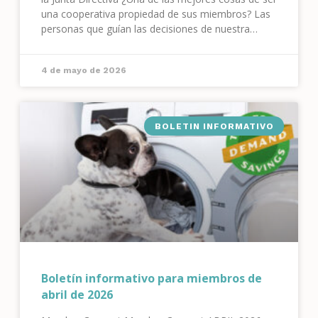
una cooperativa propiedad de sus miembros? Las
personas que guían las decisiones de nuestra
empresa son tus compañeros miembros. ¡Aquí no
hay accionistas externos! Este año, cinco de tus
4 de mayo de 2026
compañeros miembros se postulan
BOLETIN INFORMATIVO
Boletín informativo para miembros de
abril de 2026