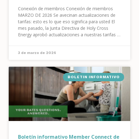
Conexión de miembros Conexión de miembros
MARZO DE 2026 Se avecinan actualizaciones de
tarifas: esto es lo que eso significa para usted El
mes pasado, la Junta Directiva de Holy Cross
Energy aprobó actualizaciones a nuestras tarifas y
aranceles, vigentes a partir del 1 de abril. Estos
cambios tienen como objetivo equilibrar los
3 de marzo de 2026
crecientes costos del sistema con
BOLETIN INFORMATIVO
Boletín informativo Member Connect de