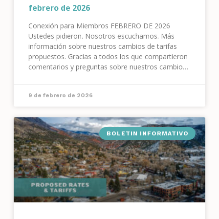
febrero de 2026
Conexión para Miembros FEBRERO DE 2026
Ustedes pidieron. Nosotros escuchamos. Más
información sobre nuestros cambios de tarifas
propuestos. Gracias a todos los que compartieron
comentarios y preguntas sobre nuestros cambios
de tarifas propuestos para 2026. Todos los
comentarios han sido o serán enviados a nuestra
9 de febrero de 2026
Junta Directiva para su revisión.
BOLETIN INFORMATIVO