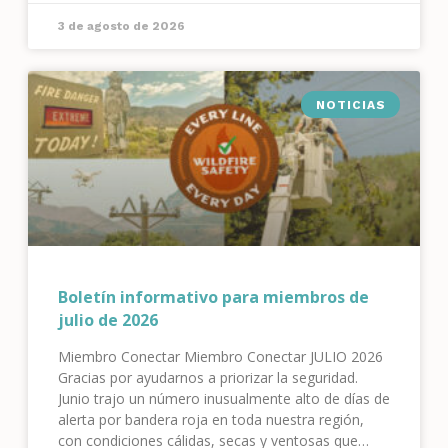
estuvieron muy por encima de lo normal para
3 de agosto de 2026
nuestro sistema. Sabemos
NOTICIAS
Boletín informativo para miembros de
julio de 2026
Miembro Conectar Miembro Conectar JULIO 2026
Gracias por ayudarnos a priorizar la seguridad.
Junio trajo un número inusualmente alto de días de
alerta por bandera roja en toda nuestra región,
con condiciones cálidas, secas y ventosas que