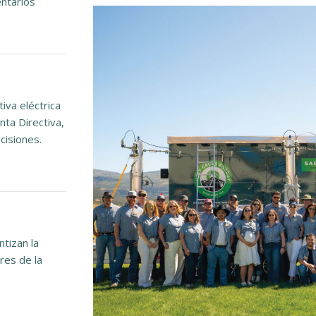
entarios
va eléctrica
nta Directiva,
cisiones.
tizan la
res de la