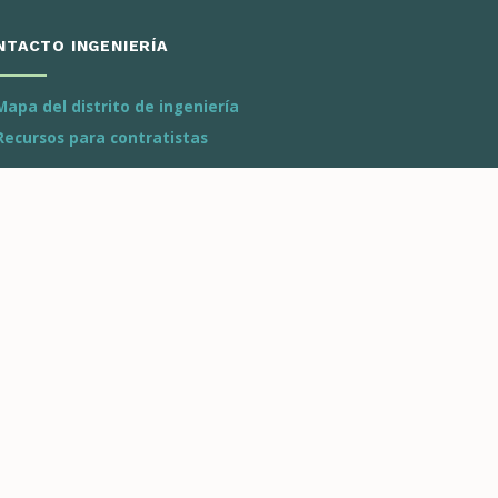
NTACTO INGENIERÍA
Mapa del distrito de ingeniería
Recursos para contratistas
niería: Distrito Eagle Valley
ail a Dotsero
970.393.5300
eniería: Distrito de Roaring
k
spen a Battlement Mesa
970.928.2888