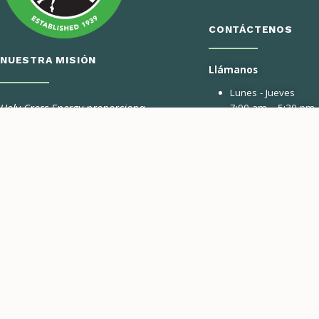
CONTÁCTENOS
NUESTRA MISIÓN
Llámanos
Lunes - Jueves
Holy Cross Energy proporciona
7:00 am – 5:30 pm
energía y servicios seguros, confiables,
970.945.5491
asequibles y sostenibles que mejoran
Envíenos un correo el
la calidad de vida de nuestros
miembros y sus comunidades.
Formulario de co
Pago por teléfono 24 
días a la semana
CONÉCTATE CON NOSOTROS
970.945.6566