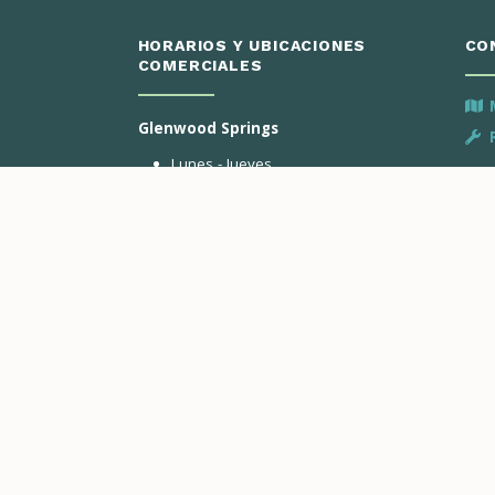
HORARIOS Y UBICACIONES
CO
COMERCIALES
Glenwood Springs
Lunes - Jueves
8:00 am – 4:30 pm
Inge
3799 Highway 82
De V
ectrónico
PO BOX 2150
Glenwood Springs, CO 81602
ntacto
Avon
horas al día, 7
Ing
Lunes y Martes
For
8:00 am – 4:30 pm
De A
41284 Estados Unidos-6
Avon, CO 81620
Gypsum
Solo pagos de Dropbox