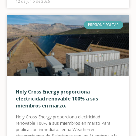
12 de junio de 2026
junio de 2026 – La cooperativa eléctrica rural local
Holy Cross Energy (HCE) celebró su reunión anual y
la Junta Directiva
PRESIONE SOLTAR
Holy Cross Energy proporciona
electricidad renovable 100% a sus
miembros en marzo.
Holy Cross Energy proporciona electricidad
renovable 100% a sus miembros en marzo Para
publicación inmediata: Jenna Weatherred
Vicepresidenta de Relaciones con los Miembros y la