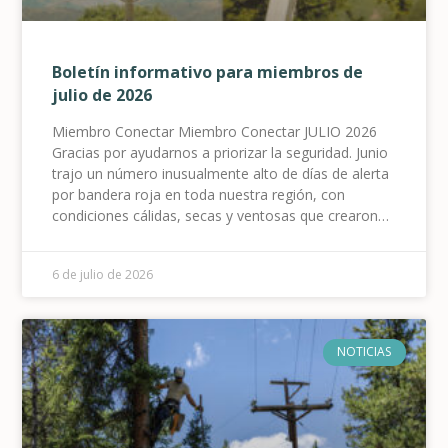
Boletín informativo para miembros de
julio de 2026
Miembro Conectar Miembro Conectar JULIO 2026
Gracias por ayudarnos a priorizar la seguridad. Junio
trajo un número inusualmente alto de días de alerta
por bandera roja en toda nuestra región, con
condiciones cálidas, secas y ventosas que crearon
un riesgo elevado de incendios forestales. Como
resultado, activamos nuestro sistema de detección
6 de julio de 2026
de incendios.
NOTICIAS