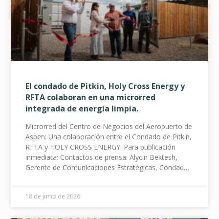
El condado de Pitkin, Holy Cross Energy y
RFTA colaboran en una microrred
integrada de energía limpia.
Microrred del Centro de Negocios del Aeropuerto de
Aspen: Una colaboración entre el Condado de Pitkin,
RFTA y HOLY CROSS ENERGY. Para publicación
inmediata: Contactos de prensa: Alycin Bektesh,
Gerente de Comunicaciones Estratégicas, Condado
de Pitkin – 970-309-5997; Jenna Weatherred,
Vicepresidenta de Relaciones con Miembros y la
18 de junio de 2026
Comunidad, HCE – 970-947-5470; Jamie Tatsuno,
Oficial de Información Pública, RFTA.