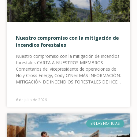
Nuestro compromiso con la mitigación de
incendios forestales
Nuestro compromiso con la mitigación de incendios
forestales CARTA A NUESTROS MIEMBROS
Comentarios del vicepresidente de operaciones de
Holy Cross Energy, Cody O'Neil MÁS INFORMACIÓN:
MITIGACIÓN DE INCENDIOS FORESTALES DE HCE
Holy Cross Energy (HCE) se compromete a
proporcionar de forma segura servicios de energía
6 de julio de 2026
eléctrica confiables a nuestros más de 46,500
miembros cooperativos.
EN LAS NOTICIAS