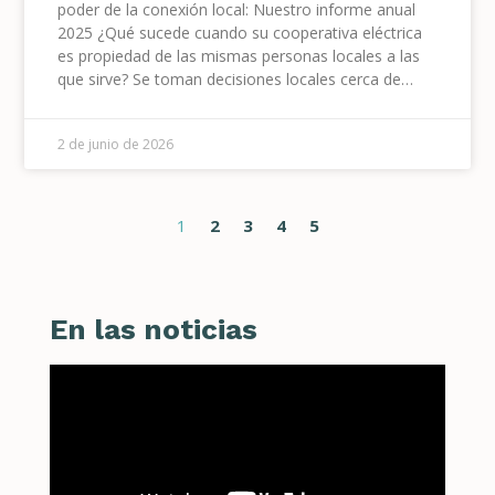
poder de la conexión local: Nuestro informe anual
2025 ¿Qué sucede cuando su cooperativa eléctrica
es propiedad de las mismas personas locales a las
que sirve? Se toman decisiones locales cerca de
casa, se reinvierten dólares en infraestructura local y
una
2 de junio de 2026
1
2
3
4
5
En las noticias