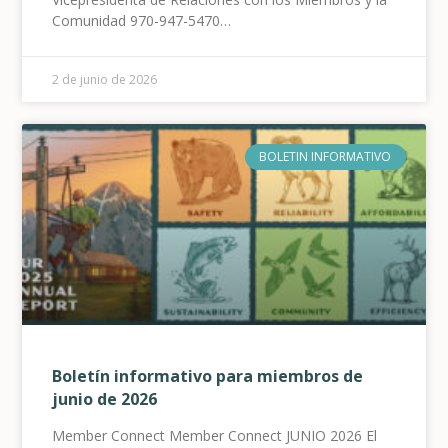
Comunidad 970-947-5470
jweatherred@holycross.com Holy Cross Energy
proporciona electricidad renovable 100% a sus
2 de junio de 2026
miembros en marzo Menor demanda, mayor
producción eólica y solar conducen a un nuevo
récord mensual promedio
BOLETIN INFORMATIVO
Boletín informativo para miembros de
junio de 2026
Member Connect Member Connect JUNIO 2026 El