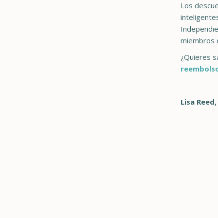
Los descuen
inteligente
Independien
miembros d
¿Quieres s
reembolso 
Lisa Reed