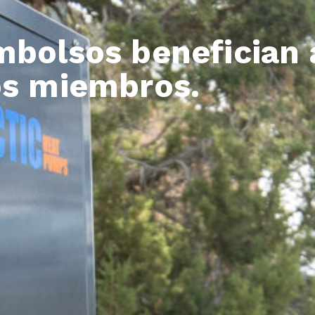
mbolsos benefician 
os miembros.