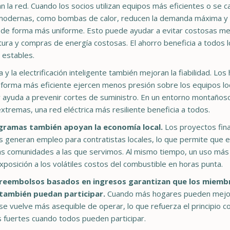
 la red. Cuando los socios utilizan equipos más eficientes o se 
 modernas, como bombas de calor, reducen la demanda máxima y 
 de forma más uniforme. Esto puede ayudar a evitar costosas me
tura y compras de energía costosas. El ahorro beneficia a todos l
 estables.
a y la electrificación inteligente también mejoran la fiabilidad. Los
forma más eficiente ejercen menos presión sobre los equipos loc
 ayuda a prevenir cortes de suministro. En un entorno montaños
extremas, una red eléctrica más resiliente beneficia a todos.
gramas también apoyan la economía local.
Los proyectos fin
generan empleo para contratistas locales, lo que permite que el
las comunidades a las que servimos. Al mismo tiempo, un uso más 
xposición a los volátiles costos del combustible en horas punta.
reembolsos basados en ingresos garantizan que los miemb
 también puedan participar.
Cuando más hogares pueden mejora
se vuelve más asequible de operar, lo que refuerza el principio 
fuertes cuando todos pueden participar.