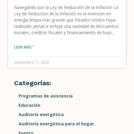
Navegando por la Ley de Reducción de la Inflación La
Ley de Reducción de la Inflación es la inversión en
energía limpia más grande que Estados Unidos haya
realizado jamás e incluye una variedad de descuentos
iniciales, créditos fiscales y financiamiento de bajo
costo para mejoras energéticas en el hogar. Mientras
aún se están resolviendo los detalles, estamos
LEER MÁS "
recopilando
septiembre 11, 2023
Categorías:
Programas de asistencia
Educación
Auditoría energética
Auditoría energética para el hogar.
Evento