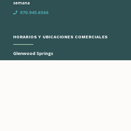
semana
970.945.6566
HORARIOS Y UBICACIONES COMERCIALES
Glenwood Springs
Lunes - Jueves
8:00 am – 4:30 pm
3799 Highway 82
PO BOX 2150
Glenwood Springs, CO 81602
Avon
Lunes y Martes
8:00 am – 4:30 pm
41284 Estados Unidos-6
Avon, CO 81620