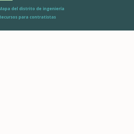
Mapa del distrito de ingeniería
Recursos para contratistas
niería: Distrito Eagle Valley
ail a Dotsero
970.393.5300
eniería: Distrito de Roaring
k
spen a Battlement Mesa
970.928.2888