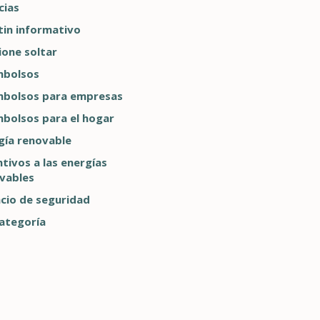
cias
tin informativo
ione soltar
mbolsos
bolsos para empresas
bolsos para el hogar
gía renovable
ntivos a las energías
vables
cio de seguridad
categoría