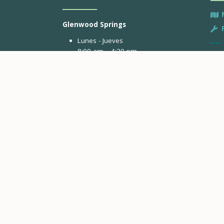
Glenwood Springs
Lunes - Jueves
8:00 am – 4:30 pm
Inge
3799 Highway 82
De V
ectrónico
PO BOX 2150
Glenwood Springs, CO 81602
ntacto
Avon
horas al día, 7
Ing
Lunes y Martes
For
8:00 am – 4:30 pm
De A
41284 Estados Unidos-6
Avon, CO 81620
Gypsum
Solo pagos de Dropbox
0132 Buckhorn Valley Boulevard
Gypsum, CO 81637