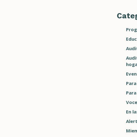
Categ
Prog
Educ
Audi
Audi
hoga
Even
Para
Para
Voce
En la
Aler
Miem