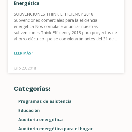
Energética
SUBVENCIONES THINK EFFICIENCY 2018
Subvenciones comerciales para la eficiencia
energética Nos complace anunciar nuestras
subvenciones Think Efficiency 2018 para proyectos de
ahorro eléctrico que se completarán antes del 31 de
agosto de 2019 o antes. Tenemos dos subvenciones
este año: $200.000 para pequeñas y medianas
LEER MÁS "
empresas $300.000 para grandes
julio 23, 2018
Categorías:
Programas de asistencia
Educación
Auditoría energética
Auditoría energética para el hogar.