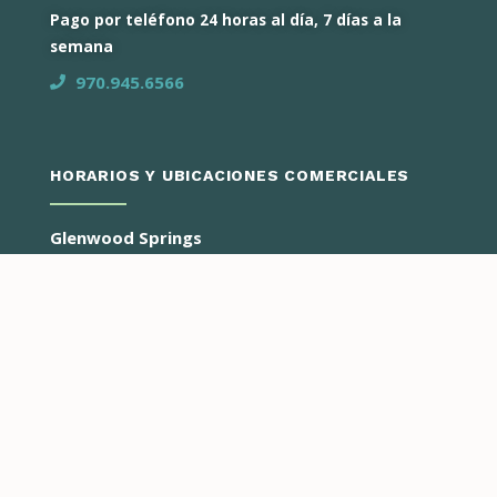
Pago por teléfono 24 horas al día, 7 días a la
semana
970.945.6566
HORARIOS Y UBICACIONES COMERCIALES
Glenwood Springs
Lunes - Jueves
8:00 am – 4:30 pm
3799 Highway 82
PO BOX 2150
Glenwood Springs, CO 81602
Avon
Lunes y Martes
8:00 am – 4:30 pm