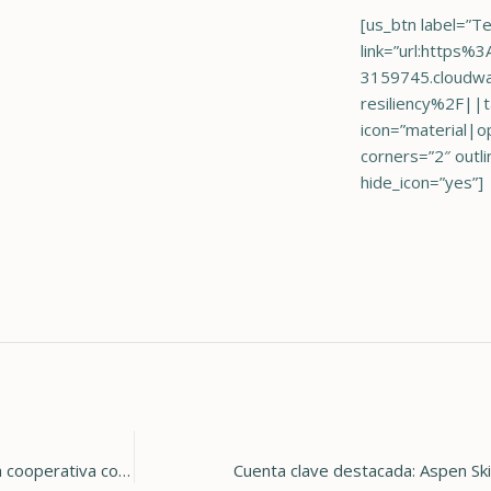
[us_btn label=”T
link=”url:https
3159745.cloudw
resiliency%2F||t
icon=”material|o
corners=”2″ outl
hide_icon=”yes”]
Holy Cross Energy anuncia un nuevo proyecto hidroeléctrico: la cooperativa continúa aumentando su cartera de contenido de energía limpia
Cuenta clave destacada: Aspen Ski