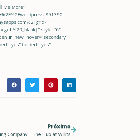
ell Me More”
%3A%2F%2Fwordpress-851390-
aysapps.com%2Fgrid-
arget:%20_blank|” style=”6″
pen_in_new” hover=”secondary”
ined=”yes” bolded=”yes”
Próximo
ing Company – The Hub at Willits