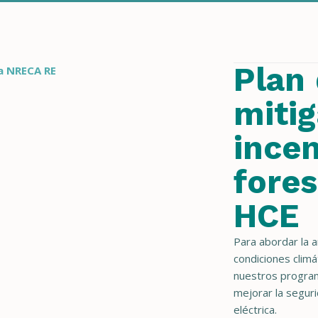
Plan
ta NRECA RE
mitig
ince
fores
HCE
Para abordar la 
condiciones clim
nuestros progra
mejorar la seguri
eléctrica.