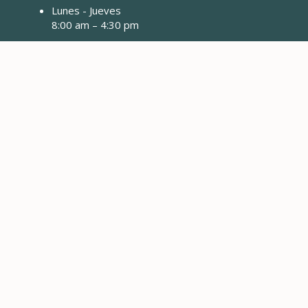
Lunes - Jueves
8:00 am – 4:30 pm
3799 Highway 82
PO BOX 2150
Glenwood Springs, CO 81602
Avon
Lunes y Martes
8:00 am – 4:30 pm
41284 Estados Unidos-6
Avon, CO 81620
Gypsum
Solo pagos de Dropbox
0132 Buckhorn Valley Boulevard
Gypsum, CO 81637
Cerrado los viernes y feriados