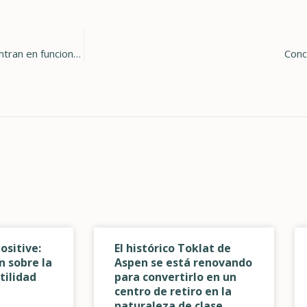
Nuevas estaciones de carga rápida para vehículos eléctricos entran en funcionamiento en todo el territorio de servicio de HCE
Conc
ositive:
El histórico Toklat de
 sobre la
Aspen se está renovando
tilidad
para convertirlo en un
centro de retiro en la
naturaleza de clase