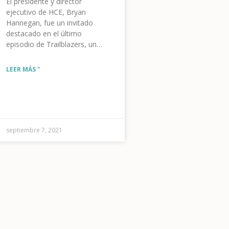
El presidente y director
ejecutivo de HCE, Bryan
Hannegan, fue un invitado
destacado en el último
episodio de Trailblazers, un
podcast que explora la
disrupción digital y los
LEER MÁS "
innovadores que utilizan la
tecnología para permitir el
59-
progreso humano, a su propio
ritmo. Escuche en Stitcher o
Apple Podcast
septiembre 7, 2021