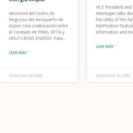
HCE President and
Microrred del Centro de
Hannegan talks abo
Negocios del Aeropuerto de
the utility of the f
Aspen: Una colaboración entre
NetPositive Podcas
el Condado de Pitkin, RFTA y
information and ins
HOLY CROSS ENERGY. Para
sustainability and t
publicación inmediata:
energy space. [us_
LEER MÁS "
Contactos de prensa: Alycin
label=”click here to 
LEER MÁS "
Bektesh, Gerente de
link=”url:https%3
Comunicaciones Estratégicas,
convo-bryan-hanne
Condado de Pitkin – 970-309-
creating-the-utility-
5997; Jenna Weatherred,
future-8-
18 de junio de 2026
septiembre 15, 2021
Vicepresidenta de Relaciones
21||target:%20_bl
con Miembros y la Comunidad,
style=”32″]
HCE – 970-947-5470; Jamie
Tatsuno, Oficial de
Información Pública, RFTA.