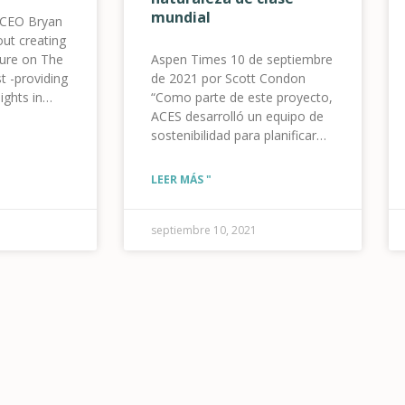
mundial
 CEO Bryan
ut creating
uture on The
Aspen Times 10 de septiembre
t -providing
de 2021 por Scott Condon
ights in
“Como parte de este proyecto,
he clean
ACES desarrolló un equipo de
btn
sostenibilidad para planificar
listen”
un edificio con emisiones
A%2F%2Fthenetpositivepodcast.buzzsprout.com%2F1690303%2F90920
netas cero”, dijo ACES en un
LEER MÁS "
gan-on-
comunicado de prensa. Ese
of-the-
equipo incluye a Holy Cross
Energy y la Oficina Comunitaria
septiembre 10, 2021
ank|”
para la Eficiencia de Recursos.
“Los planes del equipo de
ACES