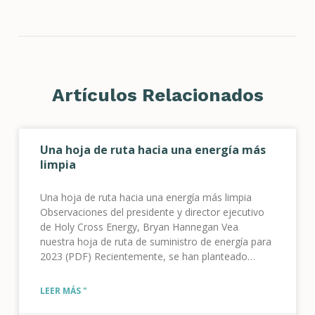
Artículos Relacionados
Una hoja de ruta hacia una energía más
limpia
Una hoja de ruta hacia una energía más limpia
Observaciones del presidente y director ejecutivo
de Holy Cross Energy, Bryan Hannegan Vea
nuestra hoja de ruta de suministro de energía para
2023 (PDF) Recientemente, se han planteado
preguntas sobre la capacidad de Holy Cross Energy
para satisfacer la demanda de electricidad en
LEER MÁS "
nuestro territorio a medida que se produce la