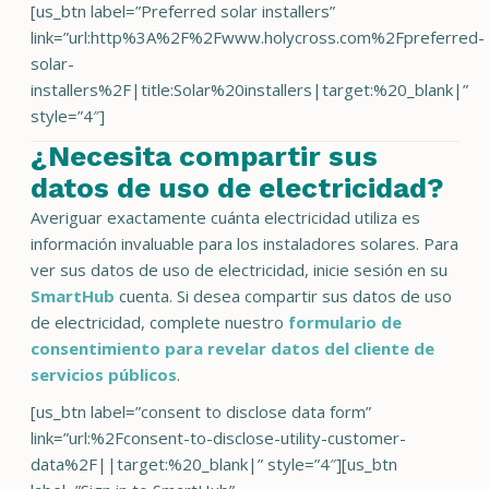
[us_btn label=”Preferred solar installers”
link=”url:http%3A%2F%2Fwww.holycross.com%2Fpreferred-
solar-
installers%2F|title:Solar%20installers|target:%20_blank|”
style=”4″]
¿Necesita compartir sus
datos de uso de electricidad?
Averiguar exactamente cuánta electricidad utiliza es
información invaluable para los instaladores solares. Para
ver sus datos de uso de electricidad, inicie sesión en su
SmartHub
cuenta. Si desea compartir sus datos de uso
de electricidad, complete nuestro
formulario de
consentimiento para revelar datos del cliente de
servicios públicos
.
[us_btn label=”consent to disclose data form”
link=”url:%2Fconsent-to-disclose-utility-customer-
data%2F||target:%20_blank|” style=”4″][us_btn